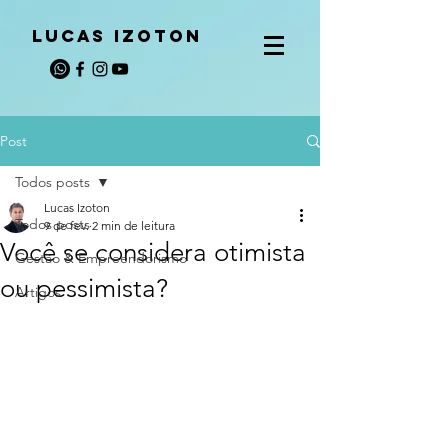
LUCAS IZOTON
Post
Todos posts
Lucas Izoton
Todos posts
9 de fev.
2 min de leitura
Você se considera otimista
Gestão & Empreendorismo
ou pessimista?
Artigos